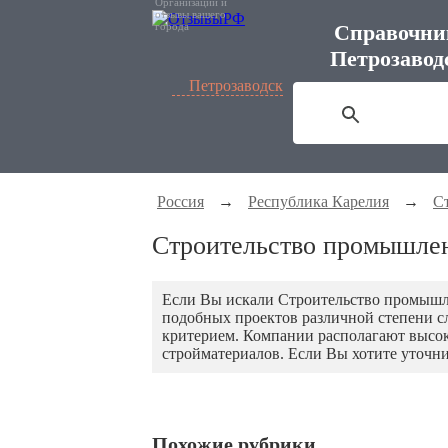
Организации и
отзывы вашего
города
Справочни
Петрозавод
Петрозаводск
Россия
→
Республика Карелия
→
С
Строительство промышлен
Если Вы искали Строительство промышле
подобных проектов различной степени с
критерием. Компании располагают высо
стройматериалов. Если Вы хотите уточн
Похожие рубрики