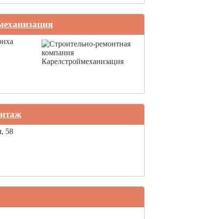
механизация
риха
онтаж
, 58