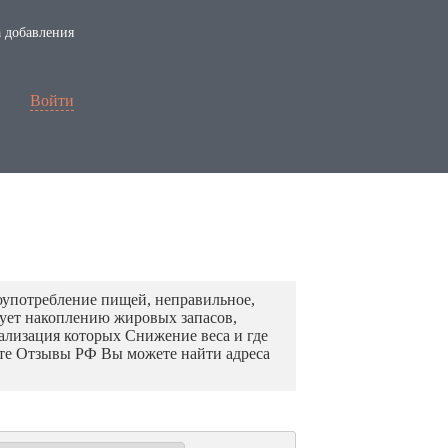
 добавления
Войти
оупотребление пищей, неправильное,
вует накоплению жировых запасов,
иализация которых Снижение веса и где
йте Отзывы РФ Вы можете найти адреса