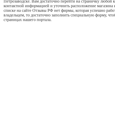
Петрозаводске. Вам достаточно перейти на страничку любой 
контактной информацией и уточнить расположение магазина ил
списке на сайте Отзывы РФ нет фирмы, которая успешно работа
владельцем, то достаточно заполнить специальную форму, что
страницах нашего портала.
Главная
О проекте
Соглашение пользователя
Написать нам
правочников предприятий России “ОтзывыРФ” При использовании справ
сет ответственности за достоверность размещенной на сайте информации 