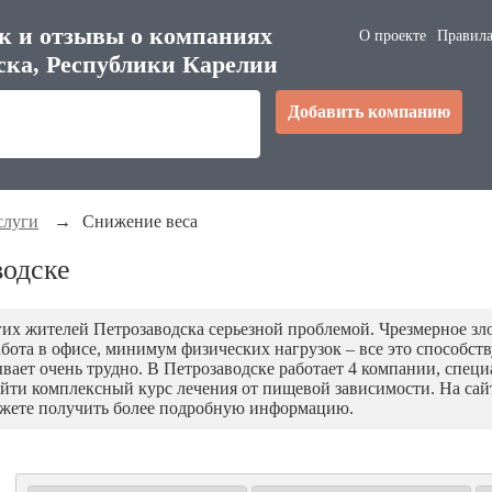
к и отзывы о компаниях
О проекте
Правила
ска, Республики Карелии
Добавить компанию
слуги
→
Снижение веса
водске
гих жителей Петрозаводска серьезной проблемой. Чрезмерное зл
бота в офисе, минимум физических нагрузок – все это способст
ывает очень трудно. В Петрозаводске работает 4 компании, спец
ойти комплексный курс лечения от пищевой зависимости. На са
ожете получить более подробную информацию.