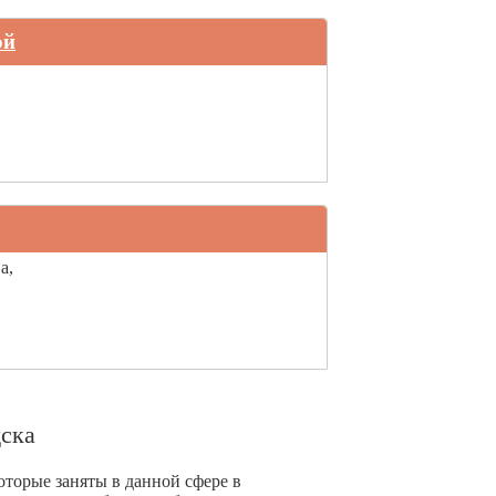
ой
а,
ска
оторые заняты в данной сфере в