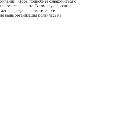
компании, чтобы подробнее ознакомиться с
и офиса на карте. В том случае, если в
ет в городе, а вы являетесь ее
бы ваша организация появилась на
+ Добавить компанию
очной информации с сайта ссылка на источник
и за любой ущерб, связанный с ее