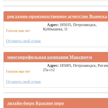
рекламно-производственное агентство Вывеска
Адрес:
185035, Петрозаводск,
Куйбышева, 11
Голосов еще нет
Оставить свой отзыв
многопрофильная компания Максимум
Адрес:
185005, Петрозаводск, Ригач
25а ст2
Голосов еще нет
Оставить свой отзыв
дизайн-бюро Красное перо